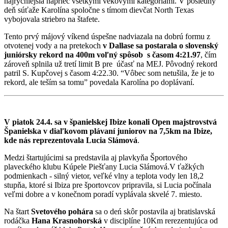
najrýchlejšia naprieč všetkými vekovými kategóriami. V posledný
deň súťaže Karolína spoločne s tímom dievčat North Texas
vybojovala striebro na štafete.
Tento prvý májový víkend úspešne nadviazala na dobrú formu z
otvotenej vody a na pretekoch
v Dallase sa postarala o slovenský
juniórsky rekord na 400m voľný spôsob s časom 4:21.97
, čím
zároveň splnila už tretí limit B pre účasť na MEJ. Pôvodný rekord
patril S. Kupčovej s časom 4:22.30. “Vôbec som netušila, že je to
rekord, ale teším sa tomu” povedala Karolína po doplávaní.
V piatok 24.4. sa v španielskej Ibize konali Open majstrovstvá
Španielska v diaľkovom plávaní juniorov na 7,5km na Ibize,
kde n
ás reprezentovala Lucia Slámová
.
Medzi štartujúcimi sa predstavila aj plavkyňa Športového
plaveckého klubu Kúpele Piešťany Lucia Slámová.
V ťažkých
podmienkach - silný vietor, veľké vlny a teplota vody len 18,2
stupňa, ktoré si Ibiza pre športovcov pripravila, si Lucia počínala
veľmi dobre a v konečnom poradí vyplávala skvelé 7. miesto.
Na štart
Svetového pohára
sa o deń skôr postavila aj bratislavská
rodáčka
Hana Krasnohorská
v disciplíne 10Km rerezentujúca od