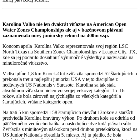
Karolína Valko nie len dvakrát víťazne na American Open
Water Zones Championships ale aj v bazénovom plávaní
zaznamenala nový juniorsky rekord na 400m v.sp.
Koncom apríla Karolína Valko reprezentovala svoj región LSC
North Texas na Southern Zones Championships v League City, TX,
kde sa jej podarilo dosiahnuť výnimočné výsledky a nadviazala na
minuloročné viťazstvo.
V disciplíne 1,8 km Knock-Out zvíťazila spomedzi 52 štartujúcich a
prekonala tretiu najlepšiu juniorku USA v tejto disciplíne z
nedávnych US Nationals v Sarasote. Karolína sa tak stala
absolútnou víťazkou nielen vo svojej vekovej kategórii 15–16
rokov, ale bola zároveň najrýchlejšia zo všetkých kategórií a
štartujúcich, vrátane kategórie open.
Na trati 5 km spomedzi 158 štartujúcich dievčat 13rokov a starších
predviedla Karolína bravúrny výkon. Po druhom kole sa odtrhla od
päťčlenného vedúceho balíka a nasledujúce dve kolá plávala sólo.
Zvíťazila s minútovým náskokom pred druhou pretekárkou, ktorá na
US Junior Nationals obsadila 5. miesto. Aj tu platilo, že bola