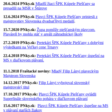
20.6.2024 PNky.sk
Mladší žiaci ŠPK Kúpele Piešťany sa
presadili na MSR v Štúrove
12.6.2024 PNky.sk
Plavci ŠPK Kúpele Piešťany priniesli z
majstrovstiev Slovenska dvadsaťštyri medailí
.
15.7.2020 PNky.sk:
Župa pomôže piešťanským plavcom.
Plaváreň by mohla stáť v areáli záhradníckej školy
27.2.2019 PNky.sk:
Pretekári ŠPK Kúpele Piešťany s dobrými
výsledkami na Veľkej cene Trnavy
22.4.2018 PNky.sk:
Pretekári ŠPK Kúpele Piešťany úspešní na
MS v diaľkovom plávaní.
11.1.2018 Fraštacké noviny:
Mladý Filip Lányi plaveckým
Majstrom Slovenska
14.12.2017 PNky.sk:
Filip Lányi vybojoval slovenský
majstrovský titul
17.10.2017 PNky.sk:
Plavci ŠPK Kúpele Piešťany ovládli
Superfinále slovenského pohára v diaľkovom plávaní
15.6.2017 PNky.sk
:
Plavci ŠPK Kúpele Piešťany úspešne na MS
v plávaní starších žiakov