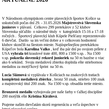
V Národnom olympijskom centre plaveckých športov Košice sa
uskutočnili počas dní 29. - 31.05.2026
Majstrovstvá Slovenska
juniorov
v plávaní. Celkovo 299 pretekárov z 52 klubov
Slovenska súťažilo o národné tituly v kategóriách 15-16 a 17-18
ročných . Športový plavecký klub Kúpele Piešťany reprezentovalo
6 dievčat. Darilo sa im veľmi dobre a v celkovom hodnotení
klubov skončili na šiestom mieste. Najúspešnejšou pretekárkou
Kúpeľov bola
Karolina Valko
, keď iba pár dní po svojom prílete z
USA
vyhrala tri
kraulové trate 400, 800 a 1500 v.sp. . Na 1500
v.sp.
pokorila slovenský rekord junioriek
na 50 m bazéne o viac
ako 6 sekúnd. Svoju medailovú zbierku doplnila ešte striebornou
medailou za motýľkový šprint na 50 m.
Lucia Slámová
si vyplávala v Košiciach na znakových tratiach
kompletnú medailovú zbierku
, bronz 50 znak, striebro 100 znak
a majstrovský titul 200 znak. Na 1500 v.sp. obsadila tretie miesto.
Bronzovú medailu
vybojovala pre naše farby v ťažkej disciplíne
200 motýlik ešte
Kristína Királová
.
Prajeme našim dievčatám skorú regeneráciu a veľa úspechov v
letnej plaveckej sezóne.