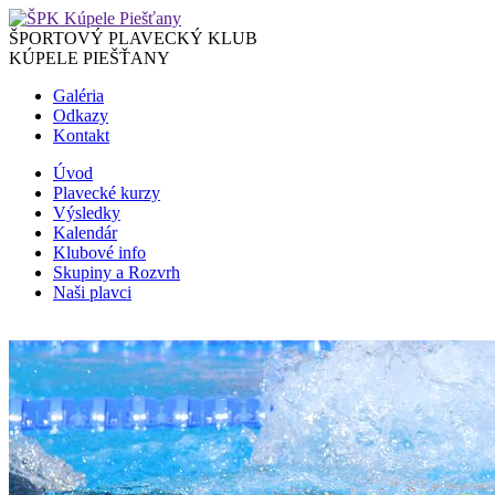
ŠPORTOVÝ PLAVECKÝ KLUB
KÚPELE PIEŠŤANY
Galéria
Odkazy
Kontakt
Úvod
Plavecké kurzy
Výsledky
Kalendár
Klubové info
Skupiny a Rozvrh
Naši plavci