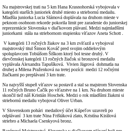
Na majstrovskej trati na 5 km Hana Krasnohorská vybojovala v
kategórii starších junioriek druhé miesto a striebornú medailu.
Mladšia juniorka Lucia Slámová doplávala na druhom mieste v
peknom osobnom rekorde pokorila limit pre zaradenie do juniorskej
reprezentácie Slovenska v diaľkovom plávaní. Medzi najmladšími
juniorkami stála na striebornom stupienku víťazov Aneta Schott .
V kategórii 13 ročných žiakov na 3 km zvíťazil a vybojoval
majstrovský titul Šimon Kováč pred svojim oddielovým
spoluplavcom Tobiášom Šiškom ktorý bol tesne druhý. V
dievčenskej kategórii 13 ročných žiačok si bronzovú medailu
vyplávala Alexandra Tapušíková. Vivien Jägrová dohmatla na
druhej a Milena Praženková na tretej pozícii medzi 12 ročnými
žiačkami po preplávaní 3 km trate.
Na najvyšší stupeň víťazov sa postavil a stal sa majstrom Slovenska
11 ročných Bruno Čačík po víťazstve na 1 km. Na druhom mieste
skončil tiež náš Kristián Hoschek. Medzi o rok mladšími žiakmi si
striebornú medailu vybojoval Oliver Urban.
V Slovenskom pohári medailový účet Kúpeľov uzavreli po
odplávaní 3 km trate Nina Frištáková zlato, Kristína Királová
striebro a Michaela Csenkyová bronz.
Bazénové Majstrovstvá Slovenska v diaľkovom plávaní boli pre