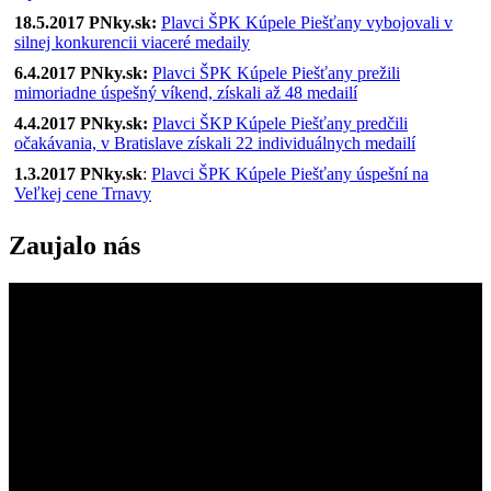
18
.5.2017 PNky.sk:
Plavci ŠPK Kúpele Piešťany vybojovali v
silnej konkurencii viaceré medaily
6.4.2017 PNky.sk:
Plavci ŠPK Kúpele Piešťany prežili
mimoriadne úspešný víkend, získali až 48 medailí
4.4.2017 PNky.sk:
Plavci ŠKP Kúpele Piešťany predčili
očakávania, v Bratislave získali 22 individuálnych medailí
1.3.2017 PNky.sk
:
Plavci ŠPK Kúpele Piešťany úspešní na
Veľkej cene Trnavy
Zaujalo nás