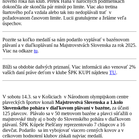
nového roka náš klub. Pretek Hana v náročných podmienkach
dokončila ale skončila pár minút po limite. Viac ako tretina
štartového poľa vzdala alebo tak isto nedoplávali trať v
požadovanom časovom limite. Lucii gratulujeme a želáme veľa
úspechov.
Pozrite sa koľko medailí sa nám podarilo vyplávať v bazénovom
plávaní a v diaľkoplávaní na Majstrovstvách Slovenska za rok 2025.
Viac na odkaze
tu
.
Blíži sa obdobie daňvých priznaní. Viac informácii ako venovať 2%
vaších daní práve deťom v klube ŠPK KUPI nájdeteu
TU
.
V sobotu 14.3. sa v Košiciach v Národnom olympijskom centre
plaveckých športov konali
Majstrovstvá Slovenska a 1.kolo
Slovenského pohára v diaľkovom plávaní v bazéne,
za účasti
125 plavcov. Plávalo sa v 50 metrovom bazéne a plavci súťažili o
majstrovské tituly aj o body do Slovenského pohára v diaľkovom
plávaní. ŠPK Kúpele Piešťany reprezentovalo 7 chlapcov a 16
dievčat. Podarilo sa im vybojovať viacero cenných kovov a v
celkovom hodnotení klubov získali najviac medailí.