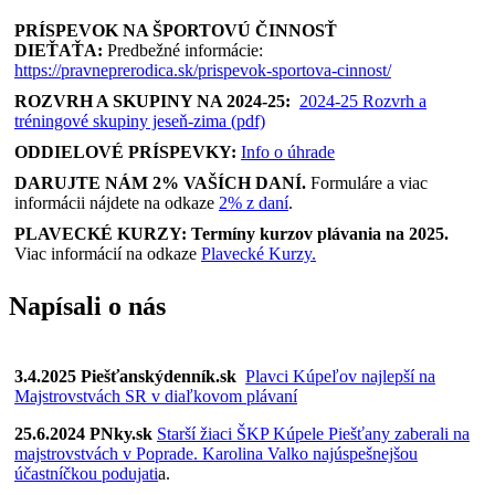
PRÍSPEVOK NA ŠPORTOVÚ ČINNOSŤ
DIEŤAŤA:
Predbežné informácie:
https://pravneprerodica.sk/prispevok-sportova-cinnost/
ROZVRH A SKUPINY NA 2024-25:
2024-25 Rozvrh a
tréningové skupiny jeseň-zima (pdf)
ODDIELOVÉ PRÍSPEVKY:
Info o úhrade
DARUJTE NÁM 2% VAŠÍCH DANÍ.
Formuláre a viac
informácii nájdete na odkaze
2% z daní
.
PLAVECKÉ KURZY: Termíny kurzov plávania na 2025.
Viac informácií na odkaze
Plavecké Kurzy.
Napísali o nás
3.4.2025 Piešťanskýdenník.sk
Plavci Kúpeľov najlepší na
Majstrovstvách SR v diaľkovom plávaní
25.6.2024 PNky.sk
Starší žiaci ŠKP Kúpele Piešťany zaberali na
majstrovstvách v Poprade. Karolina Valko najúspešnejšou
účastníčkou podujati
a.