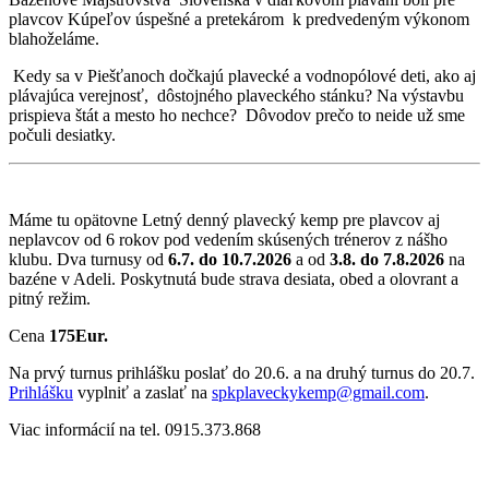
plavcov Kúpeľov úspešné a pretekárom k predvedeným výkonom
blahoželáme.
Kedy sa v Piešťanoch dočkajú plavecké a vodnopólové deti, ako aj
plávajúca verejnosť, dôstojného plaveckého stánku? Na výstavbu
prispieva štát a mesto ho nechce? Dôvodov prečo to neide už sme
počuli desiatky.
Máme tu opätovne Letný denný plavecký kemp pre plavcov aj
neplavcov od 6 rokov pod vedením skúsených trénerov z nášho
klubu. Dva turnusy od
6.7. do 10.7.2026
a od
3.8. do 7.8.2026
na
bazéne v Adeli. Poskytnutá bude strava desiata, obed a olovrant a
pitný režim.
Cena
175Eur.
Na prvý turnus prihlášku poslať do 20.6. a na druhý turnus do 20.7.
Prihlášku
vyplniť a zaslať na
spkplaveckykemp@gmail.com
.
Viac informácií na tel. 0915.373.868